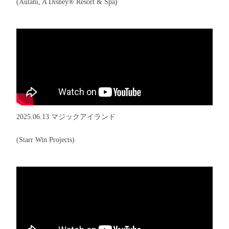
)
(Aulani, A Disney® Resort & Spa
2025.06.13 マジックアイランド
(Starr Win Projects)